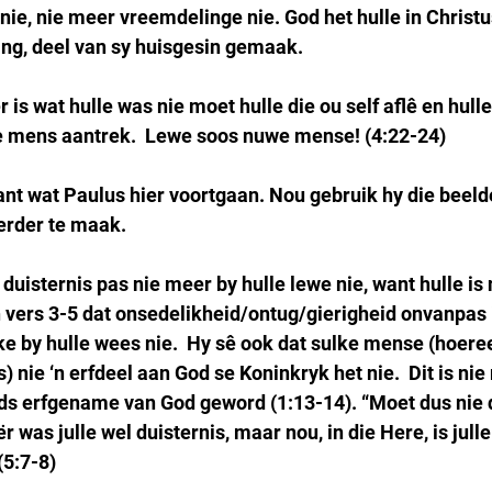
nie, nie meer vreemdelinge nie. God het hulle in Christ
ng, deel van sy huisgesin gemaak.
is wat hulle was nie moet hulle die ou self aflê en hulle
 mens aantrek.  Lewe soos nuwe mense! (4:22-24)
rant wat Paulus hier voortgaan. Nou gebruik hy die beelde
erder te maak.
duisternis pas nie meer by hulle lewe nie, want hulle is n
vers 3-5 dat onsedelikheid/ontug/gierigheid onvanpas i
 by hulle wees nie.  Hy sê ook dat sulke mense (hoeree
) nie ‘n erfdeel aan God se Koninkryk het nie.  Dit is nie
eeds erfgename van God geword (1:13-14). “Moet dus nie d
 was julle wel duisternis, maar nou, in die Here, is julle 
(5:7-8)