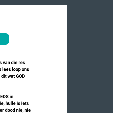
 van die res 
s lees loop ons 
n dit wat GOD 
EEDS in 
, hulle is iets 
er dood nie, nie 