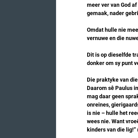
meer ver van God af 
gemaak, nader gebri
Omdat hulle nie meer 
vernuwe en die nuwe
Dit is op dieselfde t
donker om sy punt v
Die praktyke van die 
Daarom sê Paulus in 
mag daar geen sprake
onreines, gierigaards
is nie – hulle het r
wees nie. Want vroeër
kinders van die lig!” 