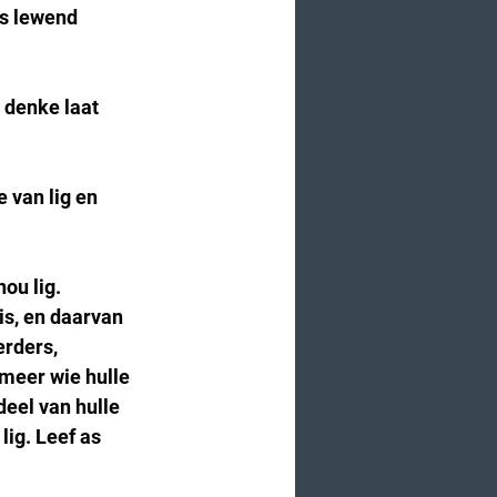
us lewend 
 denke laat 
 van lig en 
ou lig.  
s, en daarvan 
rders, 
 meer wie hulle 
eel van hulle 
lig. Leef as 