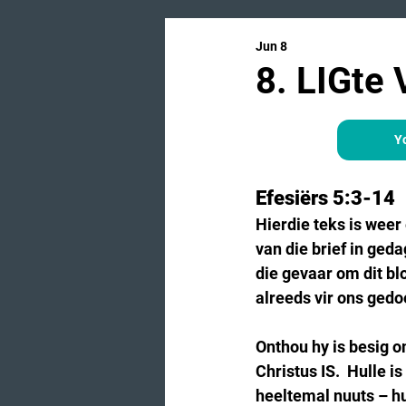
Jun 8
8. LIGte
Y
Efesiërs 5:3-14
Hierdie teks is weer
van die brief in geda
die gevaar om dit blo
alreeds vir ons gedo
Onthou hy is besig om
Christus IS.  Hulle i
heeltemal nuuts – hul