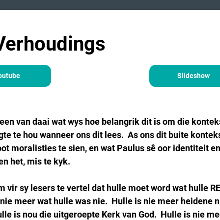
 Verhoudings
outube
Slideshow
 een van daai wat wys hoe belangrik dit is om die konteks
gte te hou wanneer ons dit lees.  As ons dit buite kontek
ot moralisties te sien, en wat Paulus sê oor identiteit e
en het, mis te kyk.
 vir sy lesers te vertel dat hulle moet word wat hulle R
s nie meer wat hulle was nie.  Hulle is nie meer heidene nie
le is nou die uitgeroepte Kerk van God.  Hulle is nie me