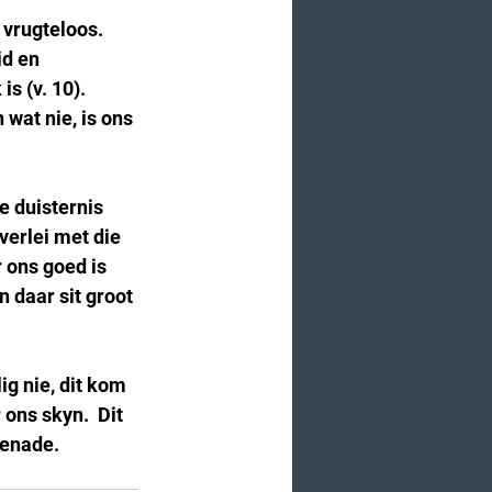
 vrugteloos.  
d en 
s (v. 10).  
 wat nie, is ons 
e duisternis 
verlei met die 
 ons goed is 
n daar sit groot 
ig nie, dit kom 
 ons skyn.  Dit 
genade.  