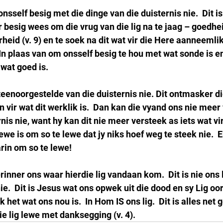
onsself besig met die dinge van die duisternis nie.  Dit is
besig wees om die vrug van die lig na te jaag – goedhei
eid (v. 9) en te soek na dit wat vir die Here aanneemlik i
 In plaas van om onsself besig te hou met wat sonde is en
 wat goed is.
e teenoorgestelde van die duisternis nie. Dit ontmasker di
n vir wat dit werklik is.  Dan kan die vyand ons nie meer 
nis nie, want hy kan dit nie meer versteek as iets wat vir
lewe is om so te lewe dat jy niks hoef weg te steek nie.  E
rin om so te lewe!
erinner ons waar hierdie lig vandaan kom.  Dit is nie ons l
nie.  Dit is Jesus wat ons opwek uit die dood en sy Lig oor
het wat ons nou is.  In Hom IS ons lig.  Dit is alles net 
e lig lewe met danksegging (v. 4).