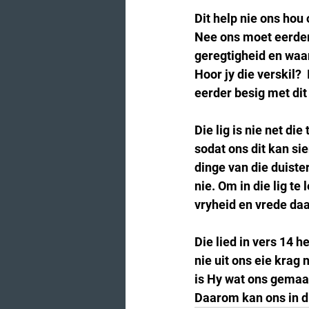
Dit help nie ons hou 
Nee ons moet eerder 
geregtigheid en waarh
Hoor jy die verskil? 
eerder besig met dit
Die lig is nie net di
sodat ons dit kan sie
dinge van die duister
nie. Om in die lig te 
vryheid en vrede daa
Die lied in vers 14 h
nie uit ons eie krag 
is Hy wat ons gemaak 
Daarom kan ons in di