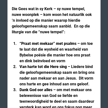
Die Gees wat in sy Kerk – sy nuwe tempel, 
nuwe woonplek – kom woon het natuurlik ook 
‘n invloed op die manier waarop hierdie 
geloofsgemeenskap saam aanbid.  En op die 
liturgie van die “nuwe tempel”:
“Praat met mekaar” met psalms
 – om toe 
te laat dat die wysheid en waarheid van 
Bybelse poësie die manier hoe ons praat 
en dink beïnvloed en vorm
Van harte tot die Here sing
 – Liedere bind 
die geloofsgemeenskap saam en bring ons 
nader aan mekaar en aan Jesus.  Dit vorm 
ons harte en gee inhoud aan ons geloof.
Dank God oor alles
 – om met mekaar ons 
belewenisse van God se liefde en 
teenwoordigheid te deel en saam daardeur 
versterk kan word en ons fokus nog meer 