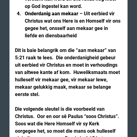
op God ingestel kan word.
Onderdanig aan mekaar
 – Uit eerbied vir 
Christus wat ons Here is en Homself vir ons 
gegee het, onsself aan mekaar gee in 
liefde en diensbaarheid
Dit is baie belangrik om die “aan mekaar” van 
5:21 raak te lees.  Die onderdanigheid gebeur 
uit eerbied vir Christus en moet in verhoudings 
van altwee kante af kom.  Huweliksmaats moet 
hulleself vir mekaar gee, vir mekaar lewe, 
mekaar gelukkig maak, mekaar se belange 
eerste stel.
Die volgende sleutel is die voorbeeld van 
Christus.  Oor en oor sê Paulus “soos Christus”.  
Soos wat die Here Homself vir sy Kerk 
oorgegee het, so moet die mans ook hulleself 