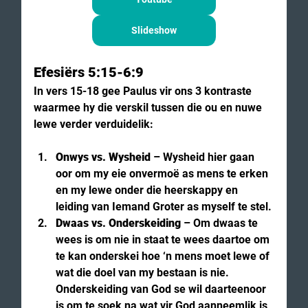
Slideshow
Efesiërs 5:15-6:9
In vers 15-18 gee Paulus vir ons 3 kontraste 
waarmee hy die verskil tussen die ou en nuwe 
lewe verder verduidelik:
Onwys vs. Wysheid
 – Wysheid hier gaan 
oor om my eie onvermoë as mens te erken 
en my lewe onder die heerskappy en 
leiding van Iemand Groter as myself te stel.
Dwaas vs. Onderskeiding
 – Om dwaas te 
wees is om nie in staat te wees daartoe om 
te kan onderskei hoe ‘n mens moet lewe of 
wat die doel van my bestaan is nie. 
Onderskeiding van God se wil daarteenoor 
is om te soek na wat vir God aanneemlik is 