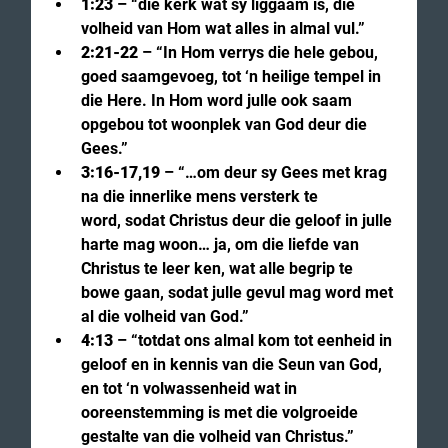
1:23
 – “die kerk wat sy liggaam is, die 
volheid van Hom wat alles in almal vul.”
2:21-22
 – “In Hom verrys die hele gebou, 
goed saamgevoeg, tot ‘n heilige tempel in 
die Here. In Hom word julle ook saam 
opgebou tot woonplek van God deur die 
Gees.”
3:16-17,19
 – “…om deur sy Gees met krag 
na die innerlike mens versterk te 
word, sodat Christus deur die geloof in julle 
harte mag woon… ja, om die liefde van 
Christus te leer ken, wat alle begrip te 
bowe gaan, sodat julle gevul mag word met 
al die volheid van God.”
4:13
 – “totdat ons almal kom tot eenheid in 
geloof en in kennis van die Seun van God, 
en tot ‘n volwassenheid wat in 
ooreenstemming is met die volgroeide 
gestalte van die volheid van Christus.”