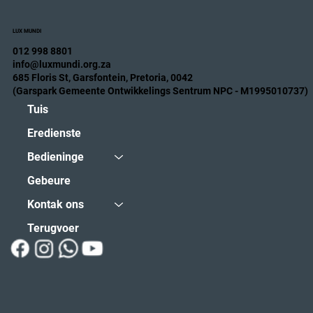
LUX MUNDI
012 998 8801
info@luxmundi.org.za
685 Floris St, Garsfontein, Pretoria, 0042
(Garspark Gemeente Ontwikkelings Sentrum NPC - M1995010737)
Tuis
Eredienste
Bedieninge
Gebeure
Kontak ons
Terugvoer