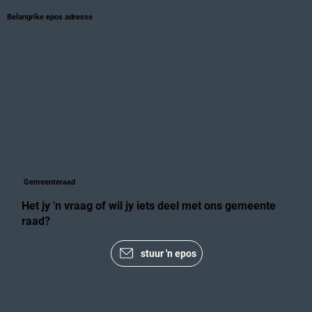
Belangrike epos adresse
Gemeenteraad
Het jy 'n vraag of wil jy iets deel met ons gemeente
raad?
stuur 'n epos