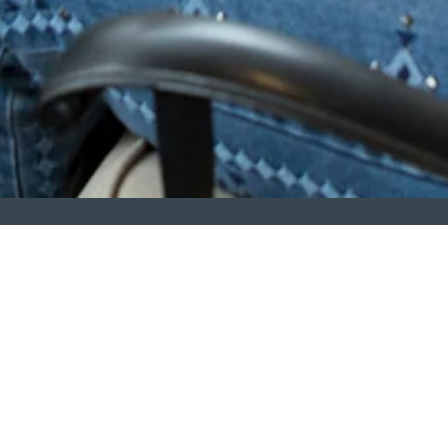
LUX MUNDI
012 998 8801
info@luxmundi.org.za
685 Floris St, Garsfontein, Pretoria, 0042
(Garspark Gemeente Ontwikkelings Sentrum NPC - M1995010737)
Tuis
Eredienste
Bedieninge