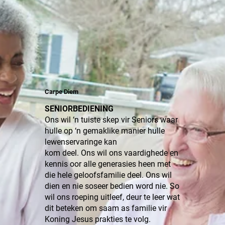
Carpe Diem
SENIORBEDIENING
Ons wil ‘n tuiste skep vir Seniors waar
hulle op ‘n gemaklike manier hulle
lewenservaringe kan
kom deel. Ons wil ons vaardighede en
kennis oor alle generasies heen met
die hele geloofsfamilie deel. Ons wil
dien en nie soseer bedien word nie. So
wil ons roeping uitleef, deur te leer wat
dit beteken om saam as familie vir
Koning Jesus prakties te volg.