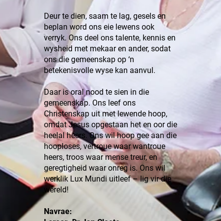
Deur te dien, saam te lag, gesels en
beplan word ons eie lewens ook
verryk. Ons deel ons talente, kennis en
wysheid met mekaar en ander, sodat
ons die gemeenskap op ‘n
betekenisvolle wyse kan aanvul.
Daar is oral nood te sien in die
gemeenskap. Ons leef ons
Christenskap uit met lewende hoop,
omdat Jesus opgestaan het en oor die
heelal heers. Ons wil hoop gee aan die
hooploses, vertroue waar wantroue
heers, troos waar mense treur, en
geregtigheid waar onreg is. Ons wil
werklik Lux Mundi uitleef – lig vir die
wêreld!
Navrae: