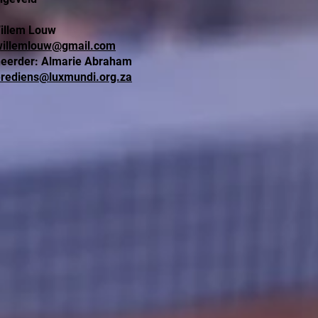
Willem Louw
willemlouw@gmail.com
neerder: Almarie Abraham
erediens@luxmundi.org.za