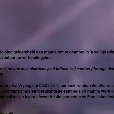
 bied geleentheid aan manne om te ontmoet in ’n veilige ruim
avontuur en verhoudingsbou.
iron, so one man sharpens [and influences] another [through dis
MP
ader elke Vrydag om 05:30 vir ’n uur lank rondom die Woord en
 Avontuurkampe en toerustingsgeleenthede vir manne word 
rder wil ons ’n bydrae lewer tot die gemeente se Familiebedien
angeveld