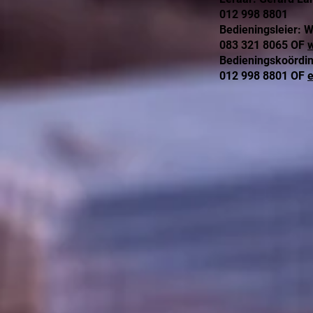
012 998 8801
Bedieningsleier: 
083 321 8065 OF
Bedieningskoördi
012 998 8801 OF