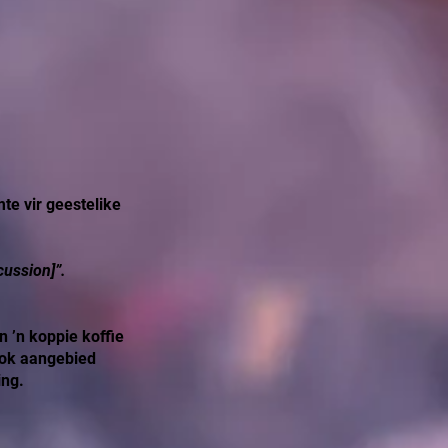
te vir geestelike
cussion]”.
 ’n koppie koffie
ook aangebied
ing.