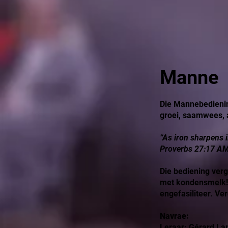
Manne
Die Mannebediening
groei, saamwees, 
“As iron sharpens 
Proverbs 27:17 A
Die bediening verg
met kondensmelk!
engefasiliteer. Ve
Navrae:
Leraar: Gérard L