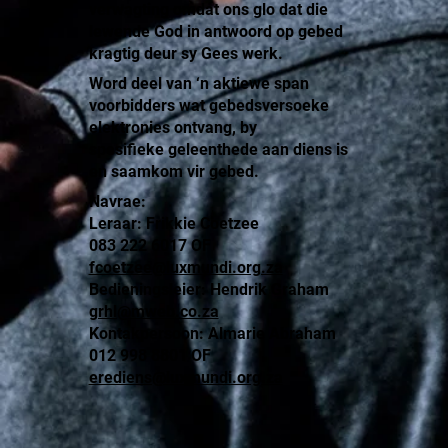
verwagting omdat ons glo dat die
lewende God in antwoord op gebed
kragtig deur sy Gees werk.
Word deel van ‘n aktiewe span
voorbidders wat gebedsversoeke
elektronies ontvang, by
spesifieke geleenthede aan diens is
en saamkom vir gebed.
Navrae:
Leraar: Frikkie Coetzee
083 222 6017 OF
fcoetzee@luxmundi.org.za
Bedieningsleier: Hendrik Graham
grhl@mweb.co.za
Kontakpersoon: Almarie Abraham
012 998 8801 OF
erediens@luxmundi.org.za