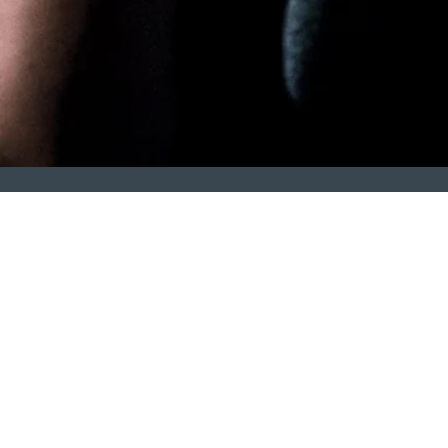
LUX MUNDI
012 998 8801
info@luxmundi.org.za
685 Floris St, Garsfontein, Pretoria, 0042
(Garspark Gemeente Ontwikkelings Sentrum NPC - M1995010737)
Tuis
Eredienste
Bedieninge
Gebed