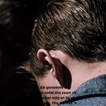
Gebed
Ons bid vir die gemeente en
gemeenskap sodat ons saam vir
Koning Jesus kan volg en lig vir die
wêreld kan wees. Ons bid met ‘n